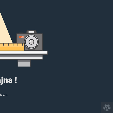
jna !
ivan.