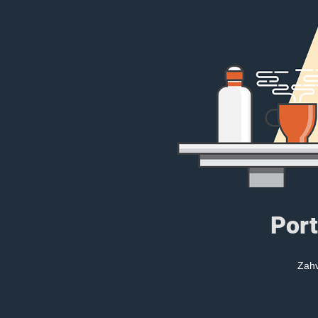
Port
Zahv