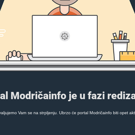
al Modričainfo je u fazi rediza
aljujemo Vam se na strpljenju. Ubrzo će portal Modričainfo biti opet akt